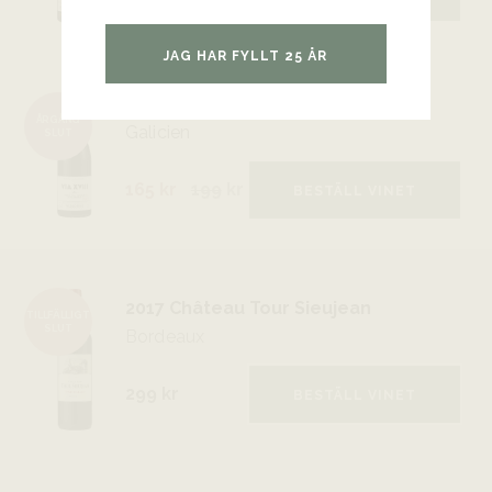
JAG HAR FYLLT 25 ÅR
2019 Via XVIII, Viña Somoza
ÅRGÅNG
Galicien
SLUT
165 kr
199
kr
BESTÄLL VINET
2017 Château Tour Sieujean
TILLFÄLLIGT
SLUT
Bordeaux
299 kr
BESTÄLL VINET