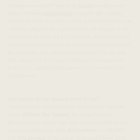
tillsammans med Alf Tumble, en
blo
g
g
på elle.se och
såklart hennes
instagramsida
(missa för allt i världen
hennes stories!). Nu är hon också aktuell med en ny bok
– denna gång om vin – som kommer att släppas under
sensommaren 2021. Vi på Tryffelsvinet ville så klart höra
mer om boken och passade därför på att bjuda in Frida
till vårt kontor. Där dukade vi upp med ett 20-tal viner
från vår portfölj för att grilla Frida på information om
boken och samtidigt hitta hennes tre favoritviner från
Tryffelsvinet:
Vad tyckte du om dagens viner, Frida?
”Kan ni tänka er vilka tre som är mina favoriter? Nejmen
alltså,
Château Tour Sieujean
, för att det här med
Bordeaux är så nytt för mig – det här var ju jättegott! Sen
vill jag nog ändå välja både
As 2 Ladeiras
och
Via X
VIII
från
Viña Somoza
. Vi har provat så otroligt mycket goda