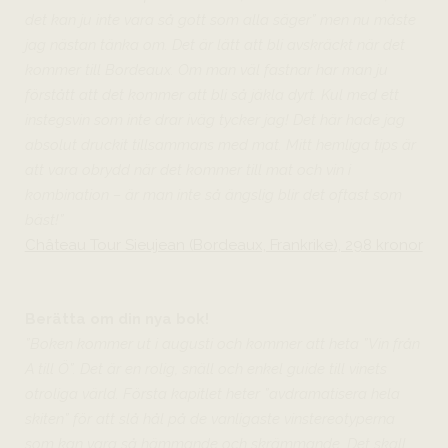
det kan ju inte vara så gott som alla säger” men nu måste
jag nästan tänka om. Det är lätt att bli avskräckt när det
kommer till Bordeaux. Om man väl fastnar har man ju
förstått att det kommer att bli så jäkla dyrt. Kul med ett
instegsvin som inte drar iväg tycker jag! Det här hade jag
absolut druckit tillsammans med mat. Mitt hemliga tips är
att vara obrydd när det kommer till mat och vin i
kombination – är man inte så ängslig blir det oftast som
bäst!”
Château Tour Sieujean (Bordeaux, Frankrike), 298 kronor
Berätta om din nya bok!
”Boken kommer ut i augusti och kommer att heta ”Vin från
A till Ö”. Det är en rolig, snäll och enkel guide till vinets
otroliga värld. Första kapitlet heter ”avdramatisera hela
skiten” för att slå hål på de vanligaste vinstereotyperna
som kan vara så hämmande och skrämmande. Det skall