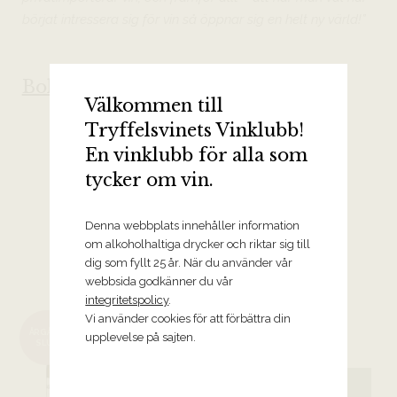
börjat intressera sig för vin så öppnar sig en helt ny värld!”
Boken finns att förboka här
Välkommen till
Tryffelsvinets Vinklubb!
En vinklubb för alla som
tycker om vin.
TRYFFELSVINET TIPSAR
Denna webbplats innehåller information
om alkoholhaltiga drycker och riktar sig till
Fridas Lunds favoriter från
dig som fyllt 25 år. När du använder vår
Tryffelsvinet
webbsida godkänner du vår
integritetspolicy
.
Vi använder cookies för att förbättra din
2020 As 2 Ladeiras, Viña Somoza
ÅRGÅNG
upplevelse på sajten.
Galicien
SLUT
259 kr
BESTÄLL VINET