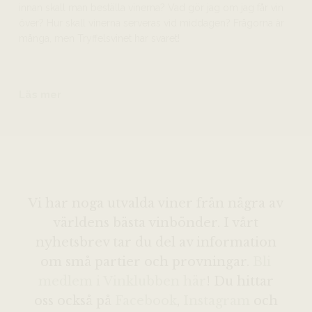
innan skall man beställa vinerna? Vad gör jag om jag får vin
över? Hur skall vinerna serveras vid middagen? Frågorna är
många, men Tryffelsvinet har svaret!
Läs mer
Vi har noga utvalda viner från några av
världens bästa vinbönder. I vårt
nyhetsbrev tar du del av information
om små partier och provningar.
Bli
medlem i Vinklubben här
! Du hittar
oss också på
Facebook
,
Instagram
och