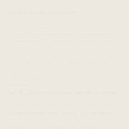
Vad gillar du bäst med Via XVIII?
”Är det trousseau med i blenden?
Den älskar man ju! Det
här var väldigt, väldigt, väldigt, väldigt, väldigt gott.
Extremt gott var det. Den här måste man servera sval. Det
var verkligen gott – så pigg och len samtidigt. Det känns
nästan som att någon la min mun i en liten vagga – ett
gott rött vin helt enkelt. Jag tycker att båda vinerna från
Viña Somoza var roliga, de var lite annorlunda, men
samtidigt så trygga.”
(Tryffelsvinets anmärkning: merenzao är en synonym för
trousseau)
Via XVIII – Viña Somoza (Galicien, Spanien), 199 kronor
Vad gillar du bäst med Château Tour Sieujean?
”Mmm!! Det här vinet var verkligen jättegott! Jag har nog
alltid bortsett lite från Bordeaux, och tänkt lite att ”nä, men