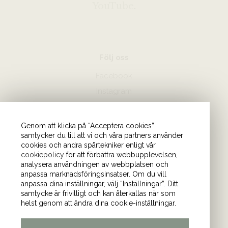
YouTube
.
Följ oss
Facebook
Instagram
Hör av dig
Genom att klicka på “Acceptera cookies”
samtycker du till att vi och våra partners använder
08-440 85 88
cookies och andra spårtekniker enligt vår
Skicka mejl till oss
cookiepolicy
för att förbättra webbupplevelsen,
analysera användningen av webbplatsen och
anpassa marknadsföringsinsatser. Om du vill
Vårt kontor
anpassa dina inställningar, välj “Inställningar”. Ditt
samtycke är frivilligt och kan återkallas när som
Tulegatan 4 (våning 9)
helst genom att ändra dina cookie-inställningar.
113 53 Stockholm