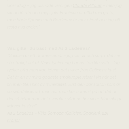
viner idag – jag älskade verkligen
Claude Riffault
– men jag
vill ändå utmana mig själv. Frankrike är alltid min go to,
men både Spanien och Bordeaux är mer okänt och jag vill
testa nya grejer!”
Vad gillar du bäst med As 2 Ladeiras?
”Galicien är ett drömresemål – jag vill dit och surfa, det ser
så otroligt fint ut. Vinet tycker jag har nästan lite sälta. Jag
tycker ofta man kan känna det i viner från Galiciens kust.
Det är en av mina godaste smakupplevelser i vin när det
finns en liten hint av mineralitet. Just den där sältan som är
så svårdefinierad, men när man har kommit på att det är
det så hittar man det överallt i sådana här viner. Man riktigt
känner kusten!”
As 2 Ladeiras – Viña Somoza (Galicien, Spanien), 219
kronor