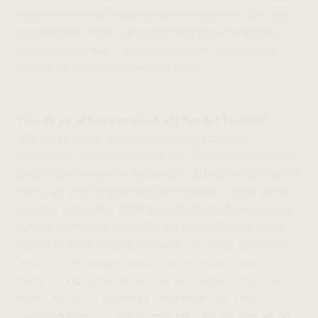
liksom inte vara en tråkig bokstavstroende bok, som slår
folk på näsan. Vin är kul och för alla, boken är lättsam,
rolig och informativ. Proppad med bilder och texter jag
hoppas de som läser boken ska älska.”
Kan du ge ett exempel på ett typiskt kapitel?
”Det finns många! ”Vad är skillnaden på crémant,
champagne, prosecco, pet nat” och ”Starta en vinklubb för
att lära dig mer om vin” till exempel. Ett kapitel handlar om
varför det är så töntigt med svåra vinlistor – varför skriver
man inte bara druva så att folk fattar? Jag funderar kring
hur kan man tänka i stället för att inte slå folk på näsan
när det kommer till att beskriva ett vin. Vad är egentligen
”stram och nyanserat” liksom, jag får i stället alltid inre
bilder när jag dricker ett vin. Mer sånt! Sedan pratar jag
också om hur du bygger en vingarderob, hur man
privatimporterar vin, och framför allt – att när man väl har