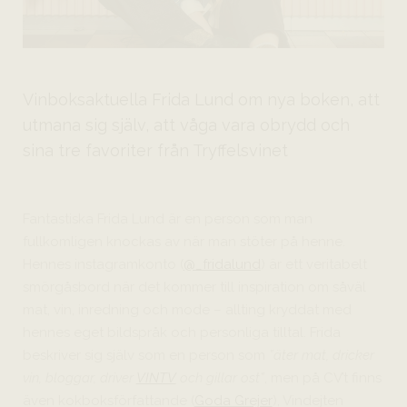
Vinboksaktuella Frida Lund om nya boken, att
utmana sig själv, att våga vara obrydd och
sina tre favoriter från Tryffelsvinet
Fantastiska Frida Lund är en person som man
fullkomligen knockas av när man stöter på henne.
Hennes instagramkonto (
@_fridalund
) är ett veritabelt
smörgåsbord när det kommer till inspiration om såväl
mat, vin, inredning och mode – allting kryddat med
hennes eget bildspråk och personliga tilltal. Frida
beskriver sig själv som en person som
”äter mat, dricker
vin, bloggar, driver
VINTV
och gillar ost”
, men på CV’t finns
även kokboksförfattande (
Goda Grejer
), Vindejten