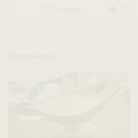
Head på hemsidan:
RECEPT
Bearnaisesås