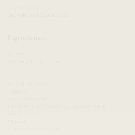
Receptkreatör: Arla
Originalrecept: Bearnaisesås
Ingredienser
4 personer
Tillagningstid: 15 minuter
150 g Arla® svenskt smör
3 äggulor
1 msk vitvinsvinäger
1 msk riven eller finhackad gul lök (exempelvis
schalottenlök)
2 krm salt
½ krm nymald vitpeppar