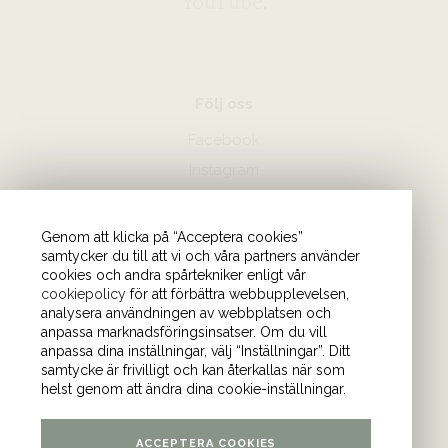
YouTube
.
Följ oss
Facebook
Instagram
Hör av dig
Genom att klicka på “Acceptera cookies”
samtycker du till att vi och våra partners använder
08-440 85 88
cookies och andra spårtekniker enligt vår
Skicka mejl till oss
cookiepolicy
för att förbättra webbupplevelsen,
analysera användningen av webbplatsen och
anpassa marknadsföringsinsatser. Om du vill
Vårt kontor
anpassa dina inställningar, välj “Inställningar”. Ditt
samtycke är frivilligt och kan återkallas när som
Tulegatan 4 (våning 9)
helst genom att ändra dina cookie-inställningar.
113 53 Stockholm
ACCEPTERA COOKIES