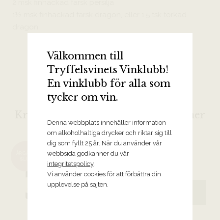
2 msk finhackad färsk persilja
1½ msk finhackad färsk dragon, eller 1.5 tsk torkad
dragon
Välkommen till
Tryffelsvinets Vinklubb!
En vinklubb för alla som
tycker om vin.
Kryddiga och sofistikerade röda viner
Denna webbplats innehåller information
om alkoholhaltiga drycker och riktar sig till
2021 Saint-Joseph Poivre et Sol,
dig som fyllt 25 år. När du använder vår
François Villard
webbsida godkänner du vår
ÅRGÅNG
SLUT
integritetspolicy
.
Rhône
Vi använder cookies för att förbättra din
upplevelse på sajten.
339 kr
BESTÄLL VINET