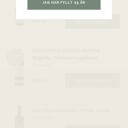
JAG HAR FYLLT 25 ÅR
Rhône
500 kr
BESTÄLL VINET
2022 Chianti Classico Riserva
ÅRGÅNG
Bugialla, Fattoria Poggerino
SLUT
Toskana
389 kr
BESTÄLL VINET
2023 Barbera d’Alba Punta, Azelia
Piemonte