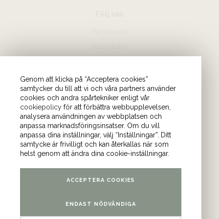
Följ oss
Facebook
Instagram
Hör av dig
Genom att klicka på “Acceptera cookies”
samtycker du till att vi och våra partners använder
08-440 85 88
cookies och andra spårtekniker enligt vår
Skicka mejl till oss
cookiepolicy
för att förbättra webbupplevelsen,
analysera användningen av webbplatsen och
anpassa marknadsföringsinsatser. Om du vill
Vårt kontor
anpassa dina inställningar, välj “Inställningar”. Ditt
samtycke är frivilligt och kan återkallas när som
Tulegatan 4 (våning 9)
helst genom att ändra dina cookie-inställningar.
113 53 Stockholm
ACCEPTERA COOKIES
ENDAST NÖDVÄNDIGA