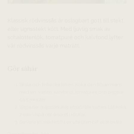
Klassisk rödvinssås är oslagbart gott till stekt
eller ugnsstekt kött. Med ljuvlig smak av
schalottenlök, tomatpuré och kalvfond lyfter
vår rödvinssås varje maträtt.
Gör såhär
Skala och finhacka löken. Koka den tillsammans
med vin, vatten, kalvfond, tomatpuré och peppar
ca 5 minuter.
Vispa ner majsstärkelse utrört i lite vatten. Låt koka
2 min. Vispa ner smöret i klickar.
Servera till stekt kött t ex utskuren biff eller oxfilé.
Receptkreatör: Arla