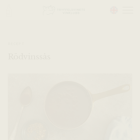
Head på hemsidan:
RECEPT
Rödvinssås