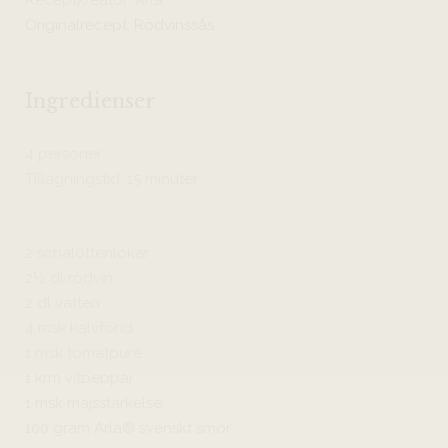
Originalrecept: Rödvinssås
Ingredienser
4 personer
Tillagningstid: 15 minuter
2 schalottenlökar
2½ dl rödvin
2 dl vatten
4 msk kalvfond
1 msk tomatpuré
1 krm vitpeppar
1 msk majsstärkelse
100 gram Arla® svenskt smör