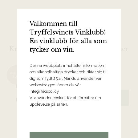
Välkommen till
Tryffelsvinets Vinklubb!
En vinklubb för alla som
Kryddiga och sofistikerade röda viner
tycker om vin.
2021 Saint-Joseph Poivre et Sol,
Denna webbplats innehåller information
om alkoholhaltiga drycker och riktar sig till
François Villard
ÅRGÅNG
SLUT
dig som fyllt 25 år. När du använder vår
Rhône
webbsida godkänner du vår
integritetspolicy
.
339 kr
Vi använder cookies för att förbättra din
BESTÄLL VINET
upplevelse på sajten.
2022 Châteauneuf-du-Pape Les
Cailloux, Domaine André Brunel