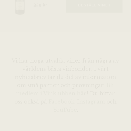
329 kr
BESTÄLL VINET
Vi har noga utvalda viner från några av
världens bästa vinbönder. I vårt
nyhetsbrev tar du del av information
om små partier och provningar.
Bli
medlem i Vinklubben här
! Du hittar
oss också på
Facebook
,
Instagram
och
YouTube
.