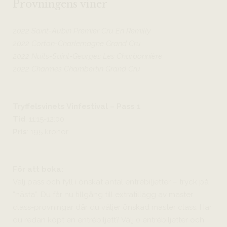
Provningens viner
2022 Saint-Aubin Premier Cru En Remilly
2022 Corton-Charlemagne Grand Cru
2022 Nuits-Saint-Georges Les Charbonnière
2022 Charmes Chambertin Grand Cru
Tryffelsvinets Vinfestival – Pass 1
Tid
: 11:15-12:00
Pris
: 195 kronor
För att boka:
Välj pass och fyll i önskat antal entrébiljetter – tryck på
”nästa”. Du får nu tillgång till extratillägg av master
class-provningar där du väljer önskad master class. Har
du redan köpt en entrébiljett? Välj 0 entrébiljetter och