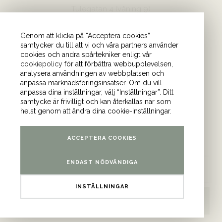
Tulegatan 4 (våning 9)
113 53 Stockholm
Genom att klicka på “Acceptera cookies”
samtycker du till att vi och våra partners använder
cookies och andra spårtekniker enligt vår
cookiepolicy
för att förbättra webbupplevelsen,
analysera användningen av webbplatsen och
anpassa marknadsföringsinsatser. Om du vill
anpassa dina inställningar, välj “Inställningar”. Ditt
samtycke är frivilligt och kan återkallas när som
helst genom att ändra dina cookie-inställningar.
17 maj 2025 11:15-12:00
Sergel Hub, Sveavägen 10a, 111 57 Stockholm
ACCEPTERA COOKIES
Pris: 195
ENDAST NÖDVÄNDIGA
LÄGG TILL I KALENDER
INSTÄLLNINGAR
BOKA EVENEMANG