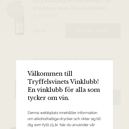
2024 Bourgogne Chardonnay Les
Ursulines, Jean-Claude Boisset
NYHET
Bourgogne
189 kr
BESTÄLL VINET
2022 Savigny-Lès-Beaune Premier
Cru Aux Guettes, Jean-Claude
Välkommen till
Boisset
Tryffelsvinets Vinklubb!
Bourgogne
En vinklubb för alla som
tycker om vin.
639 kr
BESTÄLL VINET
Denna webbplats innehåller information
om alkoholhaltiga drycker och riktar sig till
dig som fyllt 25 år. När du använder vår
2022 Saint-Aubin Premier Cru En