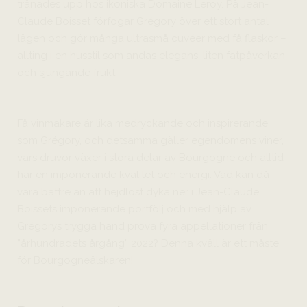
tränades upp hos ikoniska Domaine Leroy. På Jean-
Claude Boisset förfogar Grégory över ett stort antal
lägen och gör många ultrasmå cuvéer med få flaskor –
allting i en husstil som andas elegans, liten fatpåverkan
och sjungande frukt.
Få vinmakare är lika medryckande och inspirerande
som Grégory, och detsamma gäller egendomens viner,
vars druvor växer i stora delar av Bourgogne och alltid
har en imponerande kvalitet och energi. Vad kan då
vara bättre än att hejdlöst dyka ner i Jean-Claude
Boissets imponerande portfölj och med hjälp av
Grégorys trygga hand prova fyra appellationer från
”århundradets årgång” 2022? Denna kväll är ett måste
för Bourgogneälskaren!