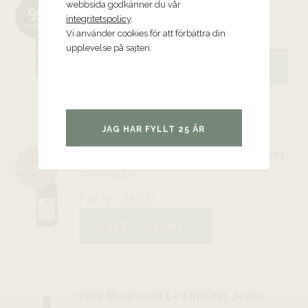
webbsida godkänner du vår
95
Remilly, Jean-Claude Boisset
integritetspolicy
.
POÄNG
Bourgogne
Vi använder cookies för att förbättra din
upplevelse på sajten.
849 kr
BESTÄLL VINET
JAG HAR FYLLT 25 ÅR
2022 Nuits-Saint-Georges Les
Charbonnières, Jean-Claude Boisset
PRISSÄNKT
Bourgogne
849 kr
899
kr
BESTÄLL VINET
2022 Meursault Le Limozin, Jean-