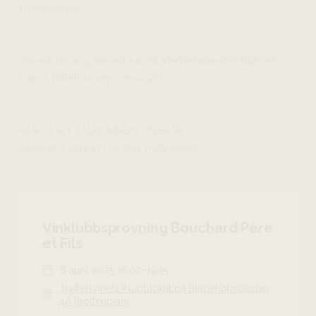
(bottenplan).
Vid avbokning senast 1 april återbetalas biljettpriset
(minus Billettos serviceavgift).
HJÄRTLIGT VÄLKOMMEN ÖNSKAR
Bouchard Père et Fils och Tryffelsvinet!
Vinklubbsprovning Bouchard Père
et Fils
8 april 2025 18:00-19:15
Tryffelsvinets Klubblokal på Blasieholmsgatan
4A (bottenplan)