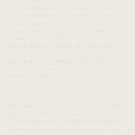
för att sälja vidare under sin fortsatta resa. När han
märkte hur stor efterfrågan var återvände han till
Bourgogne tillsammans med sin son Joseph för att
satsa på vin istället för kläder och resten är, som man
brukar säga, historia – där det där första vinfatet med
århundradena kom att bli en av Bourgognes största
och mest visionära egendomar. Idag befinner sig
Bouchard Père et Fils i sitt fjärde århundrade – mitt
uppe i en spännande tid med stora förändringar för
denna viktiga Bourgogneegendom där fokus ligger på
premier och grand cru.
Här för att berätta om egendomen och dess stora
framtidsvisioner är Victor Pepin, global sales director
född och uppvuxen i Bourgogne med över 16 år på
Bouchard, som med trygg hand kommer att leda oss
genom en provning av en av Bourgognes viktigaste