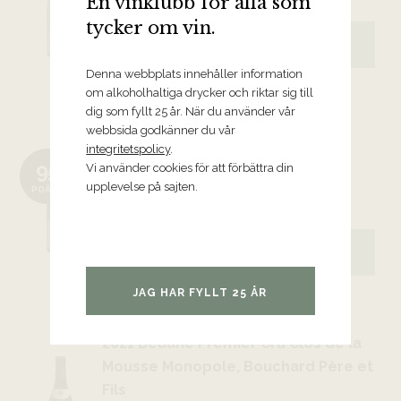
En vinklubb för alla som
tycker om vin.
5999 kr
BESTÄLL VINET
Denna webbplats innehåller information
om alkoholhaltiga drycker och riktar sig till
dig som fyllt 25 år. När du använder vår
webbsida godkänner du vår
2021 Beaune-Grèves Premier Cru
integritetspolicy
.
Vigne de l’Enfant Jésus, Bouchard
95
Vi använder cookies för att förbättra din
Père et Fils
upplevelse på sajten.
POÄNG
Bourgogne
2099 kr
BESTÄLL VINET
JAG HAR FYLLT 25 ÅR
2021 Beaune Premier Cru Clos de la
Mousse Monopole, Bouchard Père et
Fils