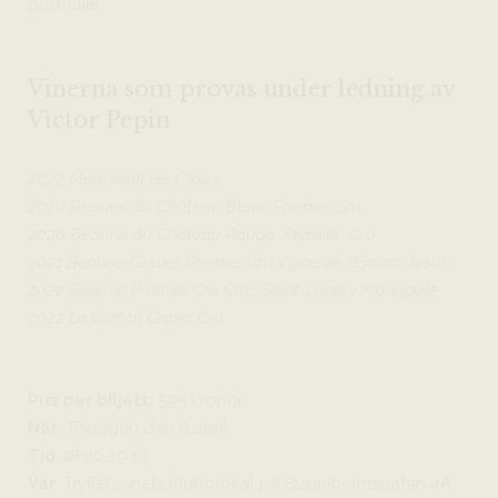
portföljer.
Vinerna som provas under ledning av
Victor Pepin
2022 Meursault les Clous
2020 Beaune du Château Blanc Premier Cru
2020 Beaune du Château Rouge Premier Cru
2021 Beaune-Grèves Premier Cru Vigne de l’Enfant Jésus
2022 Beaune Premier Cru Clos Saint-Landry Monopole
2022 Le Corton Grand Cru
Pris per biljett:
595 kronor
När
: Tisdagen den 8 april
Tid
: 18:00-19:15
Var
: Tryffelsvinets Klubblokal på Blasieholmsgatan 4A