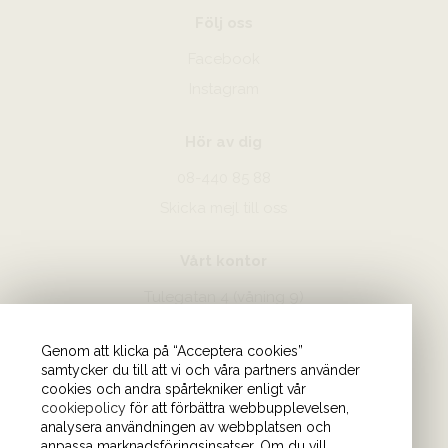
Följ oss
Facebook
Instagram
Hör av dig
08-440 85 88
Skicka mejl till oss
Vårt kontor
Tulegatan 4 (våning 9)
113 53 Stockholm
Genom att klicka på “Acceptera cookies”
samtycker du till att vi och våra partners använder
cookies och andra spårtekniker enligt vår
cookiepolicy
för att förbättra webbupplevelsen,
analysera användningen av webbplatsen och
anpassa marknadsföringsinsatser. Om du vill