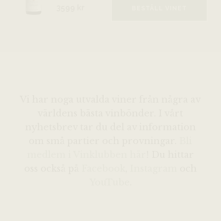
3599 kr
BESTÄLL VINET
Vi har noga utvalda viner från några av
världens bästa vinbönder. I vårt
nyhetsbrev tar du del av information
om små partier och provningar.
Bli
medlem i Vinklubben här
! Du hittar
oss också på
Facebook
,
Instagram
och
YouTube
.