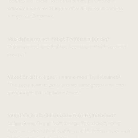
”Sounds too “cliché” to be true but my parents have
actually named me Margaux after the famous Château
Margaux in Bordeaux.
”
Vad definierar ett riktigt Tryffelsvin för dig?
”A fine and rare wine that has been dug out with care and
passion.”
Vilket är ditt roligaste minne med Tryffelsvinet?
”This years summer party, sharing some great wines and
great laughs with the whole team!”
Vilket vin drack du senaste från Tryffelsvinet?
”Julien Sunier Fleurie, from an organic and biodynamic
vineyard, complex fresh and elegant, the modern approach