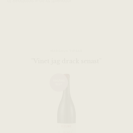
of Beaujolais in all its splendour. ”
MARGAUX TIPSAR
”Vinet jag drack senast”
ÅRGÅNG
SLUT