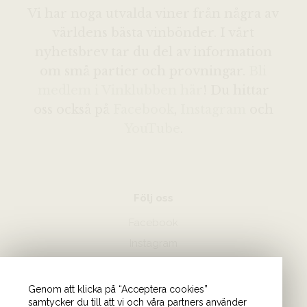
Vi har noga utvalda viner från några av
världens bästa vinbönder. I vårt
nyhetsbrev tar du del av information
om små partier och provningar.
Bli
medlem i Vinklubben här
! Du hittar
oss också på
Facebook
,
Instagram
och
YouTube
.
Följ oss
Facebook
Instagram
Hör av dig
Genom att klicka på “Acceptera cookies”
samtycker du till att vi och våra partners använder
08-440 85 88