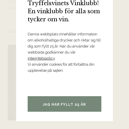
chips och lyssna på Simon & Garfunkel. Här lär du känna
Tryffelsvinets Vinklubb!
Anna bättre!
En vinklubb för alla som
tycker om vin.
Läs mer
Denna webbplats innehåller information
om alkoholhaltiga drycker och riktar sig till
dig som fyllt 25 år. När du använder vår
webbsida godkänner du vår
integritetspolicy
.
Vi använder cookies för att förbättra din
upplevelse på sajten.
JAG HAR FYLLT 25 ÅR