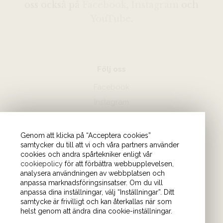
oss också på
Facebook
,
Instagram
och
YouTube
.
Följ oss
Facebook
Instagram
Hör av dig
Genom att klicka på “Acceptera cookies”
samtycker du till att vi och våra partners använder
08-440 85 88
cookies och andra spårtekniker enligt vår
Skicka mejl till oss
cookiepolicy
för att förbättra webbupplevelsen,
analysera användningen av webbplatsen och
anpassa marknadsföringsinsatser. Om du vill
Vårt kontor
anpassa dina inställningar, välj “Inställningar”. Ditt
samtycke är frivilligt och kan återkallas när som
Tulegatan 4 (våning 9)
helst genom att ändra dina cookie-inställningar.
113 53 Stockholm