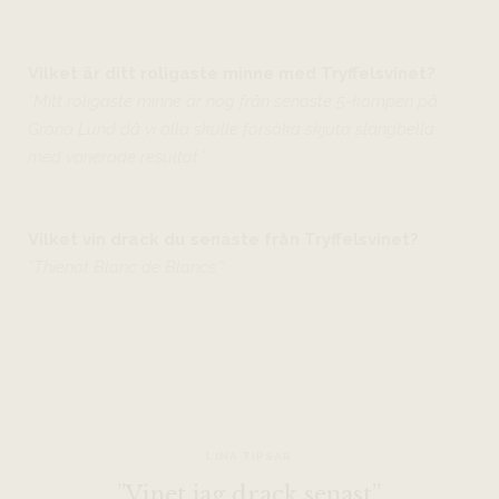
Vilket är ditt roligaste minne med Tryffelsvinet?
”Mitt roligaste minne är nog från senaste 5-kampen på
Gröna Lund då vi alla skulle försöka skjuta slangbella
med varierade resultat.”
Vilket vin drack du senaste från Tryffelsvinet?
”Thienot Blanc de Blancs.”
LINA TIPSAR
”Vinet jag drack senast”