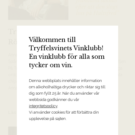
Tryffelsvinet 20 år – Anna
Välkommen till
Rönngren
Tryffelsvinets Vinklubb!
Anna Rönngren kommer från Värmländska Grums, bor i
En vinklubb för alla som
Spånga och har ett hus på en potatisåker i finska Österbotten.
tycker om vin.
På Tryffelsvinet är hon vår vinklubbs- och contentansvariga
orddribblare som mår som bäst när hon får dricka gott, äta
Denna webbplats innehåller information
chips och lyssna på Simon & Garfunkel. Här lär du känna
om alkoholhaltiga drycker och riktar sig till
Anna bättre!
dig som fyllt 25 år. När du använder vår
webbsida godkänner du vår
integritetspolicy
.
Läs mer
Vi använder cookies för att förbättra din
upplevelse på sajten.