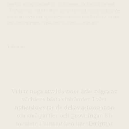
om hur allting startade för 20 år sedan. Varför just namnet
”Tryffelsvinet”, vilka minnen sticker ut mest, vilka producenter
har varit med från början och vilka viner från Tryffelsvinet har
han alltid hemma i Vinkylen? Du hittar svaren här!
Läs mer
Vi har noga utvalda viner från några av
världens bästa vinbönder. I vårt
nyhetsbrev tar du del av information
om små partier och provningar.
Bli
medlem i Vinklubben här
! Du hittar