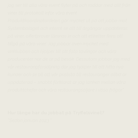
jag ser till alla våra event flyter på och roddar med allt från
viner till protokoll inför våra event.
Produktkoordinatordelen går mycket ut på att jobba mot
Systembolaget och internt se att till årgångar uppdateras
på viner, offertprover lämnas in och att etiketter finns att
tillgå på våra viner. Jag jobbar även mycket med
vinklubben och hjälper till att fota tävlingar och våra
producenter när de är på besök. Dessutom jobbar jag med
vår restaurangförsäljning där jag hjälper till att hitta nya
kunder och se till att vår prislista till restauranger alltid är
uppdaterad – snabbt förklarat är jag länken mellan våra
produktchefer och våra restaurangsäljare i vissa frågor”
Hur länge har du jobbat på Tryffelsvinet?
”Sedan januari 2023.”