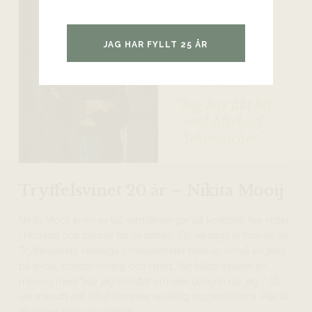
JAG HAR FYLLT 25 ÅR
Tryffelsvinet 20 år – Nikita Mooij
Nikita Mooij är en av två värmlänningar på kontoret, har rötter
i Holland och brinner för Sydafrika. Till vardags är hon en av
Tryffelsvinets skickliga produktchefer men är också en jäkel
på excel, blindprovning och sport. När Nikita inleder en
mening med ”Har jag berättat om den gången när jag…” så
vet man att det alltid kommer en riktig toppenhistoria. Här lär