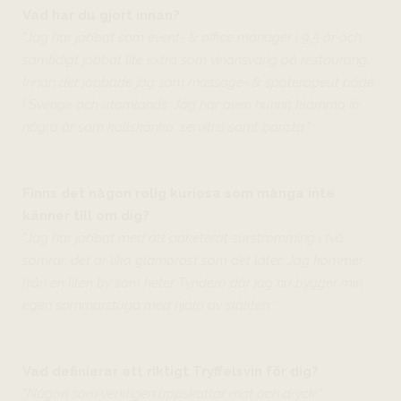
Vad har du gjort innan?
”Jag har jobbat som event- & office manager i 9,5 år och
samtidigt jobbat lite extra som vinansvarig på restaurang.
Innan det jobbade jag som massage- & spaterapeut både
i Sverige och utomlands. Jag har även hunnit klämma in
några år som kallskänka, servitris samt barista.”
Finns det någon rolig kuriosa som många inte
känner till om dig?
”Jag har jobbat med att paketerat surströmming i två
somrar, det är lika glamoröst som det låter. Jag kommer
från en liten by som heter Tynderö där jag nu bygger min
egen sommarstuga med hjälp av släkten.”
Vad definierar ett riktigt Tryffelsvin för dig?
”Någon som verkligen uppskattar mat och dryck.”