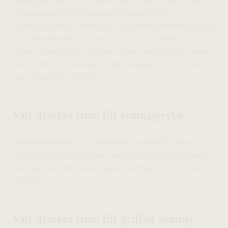
Fatlagrad chardonnay eller chenin blanc eller mogen
champagne på vitvinssidan kommer att lyfta
svampsoppan till nästa nivå. För sherryälskaren är såväl
fino, amontillado och oloroso fina val (särskilt om du
häller ner en skvätt i soppan), eller varför inte en madira
sercial. På rödvinssidan är det återigen pinot noir som
går vinnande ur striden.
Vad dricker man till svampgryta?
Smakintensiteten och fylligheten i grytan får styra
smakintensiteten på vinet, men en fruktdriven grenache
från Spanien eller svala lägen i Australien blir en given
succeé.
Vad dricker man till grillad svamp –