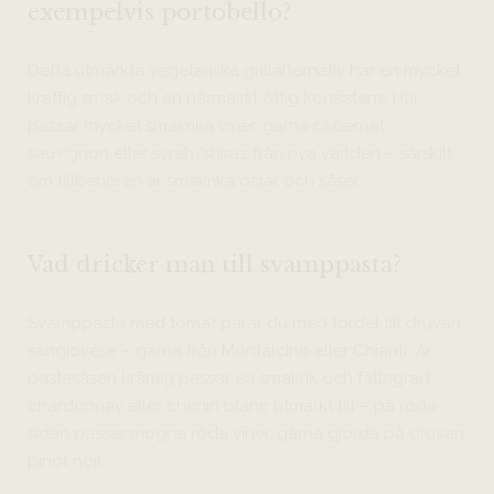
exempelvis portobello?
Detta utmärkta vegetariska grillalternativ har en mycket
kraftig smak och en närmast köttig konsistens. Här
passar mycket smakrika viner, gärna cabernet
sauvignon eller syrah/shiraz från nya världen – särskilt
om tillbehören är smakrika ostar och såser.
Vad dricker man till svamppasta?
Svamppasta med tomat parar du med fördel till druvan
sangiovese – gärna från Montalcino eller Chianti. Är
pastasåsen krämig passar en smakrik och fatlagrad
chardonnay eller chenin blanc utmärkt till – på röda
sidan passar mogna röda viner, gärna gjorda på druvan
pinot noir.