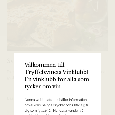
Svamp- och purjolökspaj
Välkommen till
Tryffelsvinets Vinklubb!
Pajen för dig som fyllt svampkorgen. Fungerar lika bra med
goda champinjoner i grönsaksdisken.
En vinklubb för alla som
tycker om vin.
Läs mer
Denna webbplats innehåller information
om alkoholhaltiga drycker och riktar sig till
dig som fyllt 25 år. När du använder vår