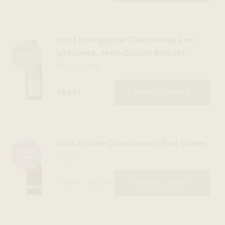
2024 Bourgogne Chardonnay Les
Ursulines, Jean-Claude Boisset
NYHET
Bourgogne
189 kr
BESTÄLL VINET
2020 Estate Chardonnay, Paul Clüver
ÅRGÅNG
Elgin
SLUT
227 kr
259
kr
BESTÄLL VINET