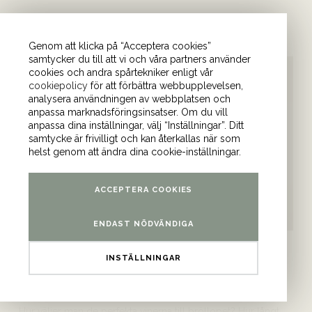
Läs mer
Genom att klicka på “Acceptera cookies”
samtycker du till att vi och våra partners använder
cookies och andra spårtekniker enligt vår
cookiepolicy
för att förbättra webbupplevelsen,
analysera användningen av webbplatsen och
anpassa marknadsföringsinsatser. Om du vill
anpassa dina inställningar, välj “Inställningar”. Ditt
samtycke är frivilligt och kan återkallas när som
helst genom att ändra dina cookie-inställningar.
ACCEPTERA COOKIES
ENDAST NÖDVÄNDIGA
Så väljer du vin till bröllopet –
INSTÄLLNINGAR
Tryffelsvinets guide
Hur väljer man de perfekta vinerna till bröllopet? Hur långt