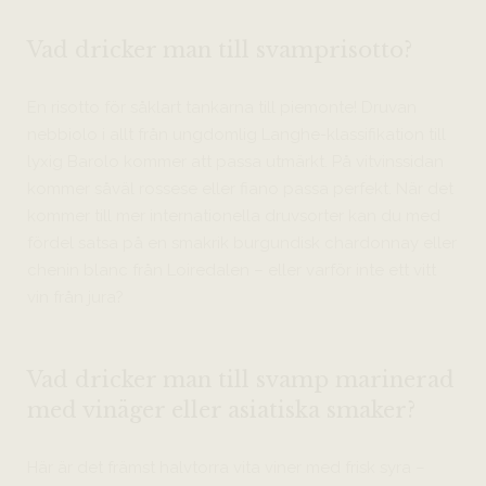
Vad dricker man till svamprisotto?
En risotto för såklart tankarna till piemonte! Druvan
nebbiolo i allt från ungdomlig Langhe-klassifikation till
lyxig Barolo kommer att passa utmärkt. På vitvinssidan
kommer såväl rossese eller fiano passa perfekt. När det
kommer till mer internationella druvsorter kan du med
fördel satsa på en smakrik burgundisk chardonnay eller
chenin blanc från Loiredalen – eller varför inte ett vitt
vin från jura?
Vad dricker man till svamp marinerad
med vinäger eller asiatiska smaker?
Här är det främst halvtorra vita viner med frisk syra –