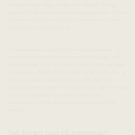
samtliga med kraftiga, jordiga och närmast ”köttiga”
smaker. Utöver de klassiska svamparna kan man såklart
botanisera ytterligare i skogens läckerheter av riskor,
strävsoppar och smörsoppar.
Det andra valet är i vilken form svampen kommer – en
torkad svamp kan både mortlas och blötas upp, och
därtill kommer såväl färsk som förvälld svamp. Slutligen
är svampens roll på tallriken något att ta hänsyn till – är
den huvudråvara, smaksättare eller tillbehör? Hur
uttalad kommer svampen att vara? Nedan ser du några
klassiska kombinationer där svampen spelar
huvudrollen och hur du skall tänka när du matchar
viner till!
Vad dricker man till svamptoast?