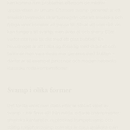
kan komma runt problemet eftersom de mildrar
upplevelsen av umami. Eftersom svamp generellt är ett
smakrikt livsmedel så är tumregeln ofta att smakrika och
fylliga viner kommer att passa till. Såväl vitt som rött vin
kan fungera till svamp, men även öl och sherry. Eller
varför inte lyxa till det med ett glas bubbel? En
huvudregel är att hålla sig försiktig med strävhet och
tanniner men vara desto mer generös med frukten –
därför är till exempel pinot noir och mogen nebbiolo
klassiska röda kombinationer.
Svamp i olika former
Det första valet man ställs inför är såklart valet av
svamp – här finns allt från milda, odlade champinjoner,
smakrika kantareller, nyplockad trumpetsvamp och
ståtlig karljohansvamp som alla är olika smakrika men