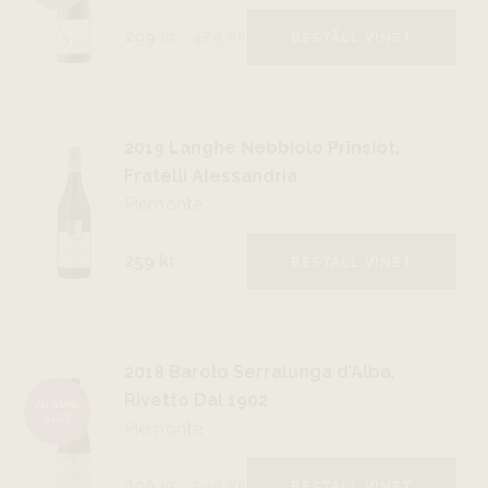
299 kr
479
kr
BESTÄLL VINET
2019 Langhe Nebbiolo Prinsiòt,
Fratelli Alessandria
Piemonte
259 kr
BESTÄLL VINET
2018 Barolo Serralunga d’Alba,
Rivetto Dal 1902
ÅRGÅNG
SLUT
Piemonte
399 kr
549
kr
BESTÄLL VINET