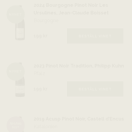
2024 Bourgogne Pinot Noir Les
Ursulines, Jean-Claude Boisset
NYHET
Bourgogne
199 kr
BESTÄLL VINET
2023 Pinot Noir Tradition, Philipp Kuhn
NYHET
Pfalz
199 kr
BESTÄLL VINET
2019 Acusp Pinot Noir, Castell d’Encus
ÅRGÅNG
Katalonien
SLUT