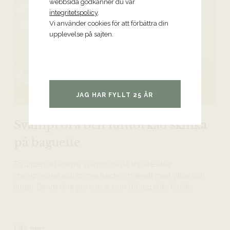
webbsida godkänner du vår
integritetspolicy
.
Vi använder cookies för att förbättra din
upplevelse på sajten.
JAG HAR FYLLT 25 ÅR
Svampröra och lufttorkad skinka
på baguette
En underbart krämig svampröra på shiitake eller
champinjoner och crème fraiche smaksatt med vitlök och
timjan. Denna röra gör succé som tilltugg eller förrätt.
Läs mer